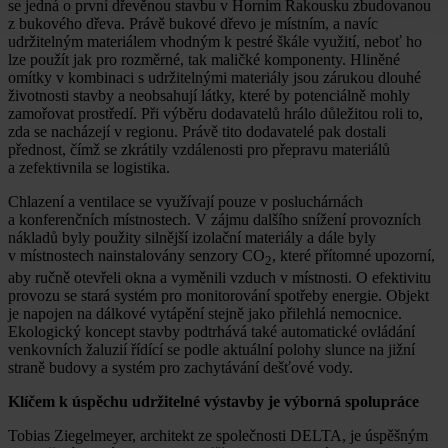
se jedná o první dřevěnou stavbu v Horním Rakousku zbudovanou
z bukového dřeva. Právě bukové dřevo je místním, a navíc
udržitelným materiálem vhodným k pestré škále využití, neboť ho
lze použít jak pro rozměrné, tak maličké komponenty. Hliněné
omítky v kombinaci s udržitelnými materiály jsou zárukou dlouhé
životnosti stavby a neobsahují látky, které by potenciálně mohly
zamořovat prostředí. Při výběru dodavatelů hrálo důležitou roli to,
zda se nacházejí v regionu. Právě tito dodavatelé pak dostali
přednost, čímž se zkrátily vzdálenosti pro přepravu materiálů
a zefektivnila se logistika.
Chlazení a ventilace se využívají pouze v posluchárnách
a konferenčních místnostech. V zájmu dalšího snížení provozních
nákladů byly použity silnější izolační materiály a dále byly
v místnostech nainstalovány senzory CO
, které přítomné upozorní,
2
aby ručně otevřeli okna a vyměnili vzduch v místnosti. O efektivitu
provozu se stará systém pro monitorování spotřeby energie. Objekt
je napojen na dálkové vytápění stejně jako přilehlá nemocnice.
Ekologický koncept stavby podtrhává také automatické ovládání
venkovních žaluzií řídící se podle aktuální polohy slunce na jižní
straně budovy a systém pro zachytávání dešťové vody.
Klíčem k úspěchu udržitelné výstavby je výborná spolupráce
Tobias Ziegelmeyer, architekt ze společnosti DELTA, je úspěšným