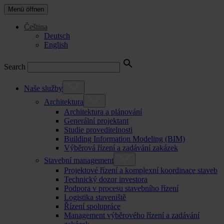
Menü öffnen
Čeština
Deutsch
English
Search
Naše služby
Architektura
Architektura a plánování
Generální projektant
Studie proveditelnosti
Building Information Modeling (BIM)
Výběrová řízení a zadávání zakázek
Stavební management
Projektové řízení a komplexní koordinace staveb
Technický dozor investora
Podpora v procesu stavebního řízení
Logistika staveniště
Řízení spolupráce
Management výběrového řízení a zadávání