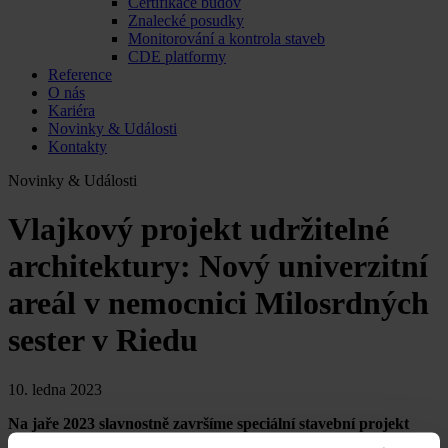
Certifikace budov
Znalecké posudky
Monitorování a kontrola staveb
CDE platformy
Reference
O nás
Kariéra
Novinky & Události
Kontakty
Novinky & Události
Vlajkový projekt udržitelné
architektury: Nový univerzitní
areál v nemocnici Milosrdných
sester v Riedu
10. ledna 2023
Na jaře 2023 slavnostně završíme speciální stavební projekt
dřevostavby realizovaný ve spolupráci s nemocnicí Milosrdných