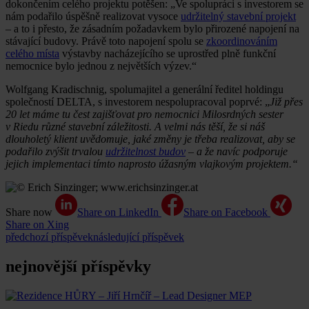
dokončením celého projektu potěšen: „Ve spolupráci s investorem se
nám podařilo úspěšně realizovat vysoce
udržitelný stavební projekt
– a to i přesto, že zásadním požadavkem bylo přirozené napojení na
stávající budovy. Právě toto napojení spolu se
zkoordinováním
celého místa
výstavby nacházejícího se uprostřed plně funkční
nemocnice bylo jednou z největších výzev.“
Wolfgang Kradischnig, spolumajitel a generální ředitel holdingu
společností DELTA, s investorem nespolupracoval poprvé: „
Již přes
20 let máme tu čest zajišťovat pro nemocnici Milosrdných sester
v Riedu různé stavební záležitosti. A velmi nás těší, že si náš
dlouholetý klient uvědomuje, jaké změny je třeba realizovat, aby se
podařilo zvýšit trvalou
udržitelnost budov
– a že navíc podporuje
jejich implementaci tímto naprosto úžasným vlajkovým projektem.“
Share now
Share on LinkedIn
Share on Facebook
Share on Xing
předchozí příspěvek
následující příspěvek
nejnovější příspěvky