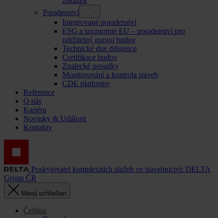
zakázek
Poradenství
Integrované poradenství
ESG a taxonomie EU – poradenství pro
udržitelný rozvoj budov
Technické due diligence
Certifikace budov
Znalecké posudky
Monitorování a kontrola staveb
CDE platformy
Reference
O nás
Kariéra
Novinky & Události
Kontakty
Poskytovatel komplexních služeb ve stavebnictví: DELTA
Group ČR
Menü schließen
Čeština