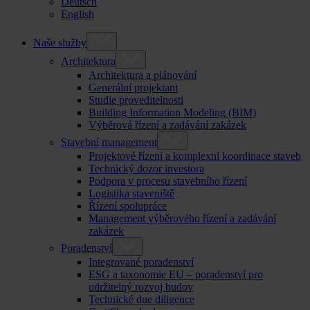
Deutsch
English
Naše služby
Architektura
Architektura a plánování
Generální projektant
Studie proveditelnosti
Building Information Modeling (BIM)
Výběrová řízení a zadávání zakázek
Stavební management
Projektové řízení a komplexní koordinace staveb
Technický dozor investora
Podpora v procesu stavebního řízení
Logistika staveniště
Řízení spolupráce
Management výběrového řízení a zadávání
zakázek
Poradenství
Integrované poradenství
ESG a taxonomie EU – poradenství pro
udržitelný rozvoj budov
Technické due diligence