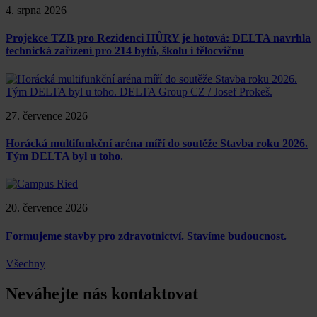
4. srpna 2026
Projekce TZB pro Rezidenci HŮRY je hotová: DELTA navrhla
technická zařízení pro 214 bytů, školu i tělocvičnu
27. července 2026
Horácká multifunkční aréna míří do soutěže Stavba roku 2026.
Tým DELTA byl u toho.
20. července 2026
Formujeme stavby pro zdravotnictví. Stavíme budoucnost.
Všechny
Neváhejte nás kontaktovat