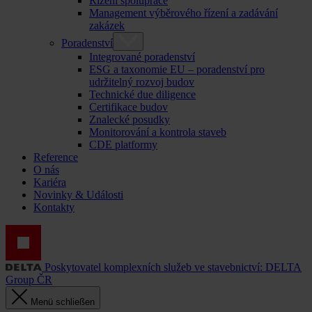
Řízení spolupráce
Management výběrového řízení a zadávání
zakázek
Poradenství
Integrované poradenství
ESG a taxonomie EU – poradenství pro
udržitelný rozvoj budov
Technické due diligence
Certifikace budov
Znalecké posudky
Monitorování a kontrola staveb
CDE platformy
Reference
O nás
Kariéra
Novinky & Události
Kontakty
Poskytovatel komplexních služeb ve stavebnictví: DELTA
Group ČR
Menü schließen