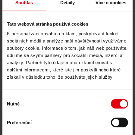
Souhlas
Detaily
Více o cookies
Kultura a vzdělávání
Nákupní a zábavní centra
Průmyslové a administrativní budovy
Zdravotnictví
Tato webová stránka používá cookies
Všechno
K personalizaci obsahu a reklam, poskytování funkcí
Česká republika
sociálních médií a analýze naší návštěvnosti využíváme
Rakousko
Slovensko
soubory cookie. Informace o tom, jak náš web používáte,
Ukrajina
sdílíme se svými partnery pro sociální média, inzerci a
analýzy. Partneři tyto údaje mohou zkombinovat s
Průmyslové a administrativní budovy
dalšími informacemi, které jste jim poskytli nebo které
Průmyslové a administrativní budovy
získali v důsledku toho, že používáte jejich služby.
Rozšíření průmyslového areálu MANN+HUMMEL, Uherský
Brod
Výběr
Kultura a vzdělávání
Nutné
souhlasu
Kultura a vzdělávání
Preferenční
Vltavská filharmonie, Praha