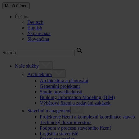
Menü öffnen
Čeština
Deutsch
English
Українська
Slovenčina
Search
Naše služby
Architektura
Architektura a plánování
Generální projektant
Studie proveditelnosti
Building Information Modeling (BIM)
Výběrová řízení a zadávání zakázek
Stavební management
Projektové řízení a komplexní koordinace staveb
Technický dozor investora
Podpora v procesu stavebního řízení
Logistika staveniště