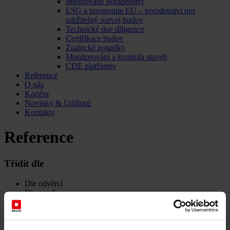
Integrované poradenství
ESG a taxonomie EU – poradenství pro
udržitelný rozvoj budov
Technické due diligence
Certifikace budov
Znalecké posudky
Monitorování a kontrola staveb
CDE platformy
Reference
O nás
Kariéra
Novinky & Události
Kontakty
Reference
Třídit dle
Dle odvětví
Dle země
Všechno
Bytová a rezidenční výstavba
Hotely a wellness