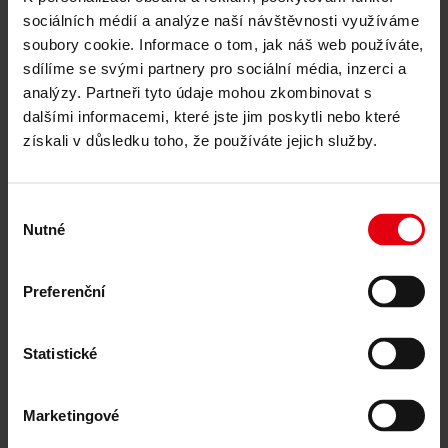
Reference
sociálních médií a analýze naší návštěvnosti využíváme
O nás
Kariéra
soubory cookie. Informace o tom, jak náš web používáte,
Novinky & Události
sdílíme se svými partnery pro sociální média, inzerci a
Kontakty
analýzy. Partneři tyto údaje mohou zkombinovat s
Reference
dalšími informacemi, které jste jim poskytli nebo které
získali v důsledku toho, že používáte jejich služby.
Nová Palmovka – sídlo EUSPA,
Výběr
Praha
Nutné
souhlasu
všechny reference
Preferenční
Detaily projektu
Statistické
Koordinace dostavby sídla pro prestižní instituci EUSPA v rámci
EU v lokalitě na Palmovce v Praze 8
Marketingové
Investor