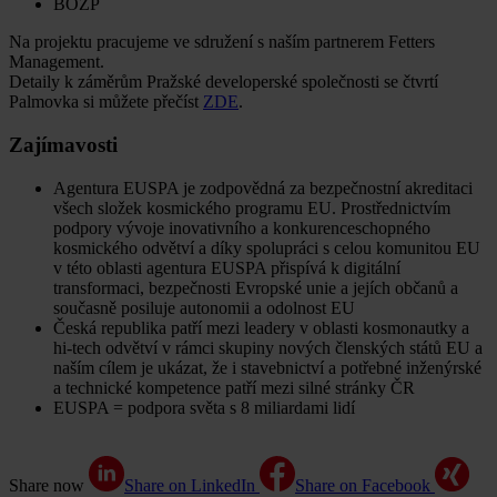
BOZP
Na projektu pracujeme ve sdružení s naším partnerem Fetters
Management.
Detaily k záměrům Pražské developerské společnosti se čtvrtí
Palmovka si můžete přečíst
ZDE
.
Zajímavosti
Agentura EUSPA je zodpovědná za bezpečnostní akreditaci
všech složek kosmického programu EU. Prostřednictvím
podpory vývoje inovativního a konkurenceschopného
kosmického odvětví a díky spolupráci s celou komunitou EU
v této oblasti agentura EUSPA přispívá k digitální
transformaci, bezpečnosti Evropské unie a jejích občanů a
současně posiluje autonomii a odolnost EU
Česká republika patří mezi leadery v oblasti kosmonautky a
hi-tech odvětví v rámci skupiny nových členských států EU a
naším cílem je ukázat, že i stavebnictví a potřebné inženýrské
a technické kompetence patří mezi silné stránky ČR
EUSPA = podpora světa s 8 miliardami lidí
Share now
Share on LinkedIn
Share on Facebook