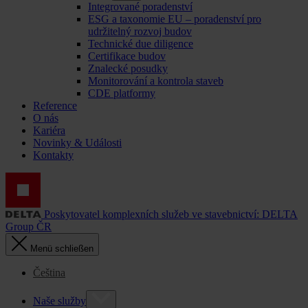
Integrované poradenství
ESG a taxonomie EU – poradenství pro
udržitelný rozvoj budov
Technické due diligence
Certifikace budov
Znalecké posudky
Monitorování a kontrola staveb
CDE platformy
Reference
O nás
Kariéra
Novinky & Události
Kontakty
Poskytovatel komplexních služeb ve stavebnictví: DELTA
Group ČR
Menü schließen
Čeština
Naše služby