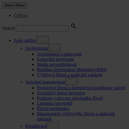
Menü öffnen
Čeština
Search
Naše služby
Architektura
Architektura a plánování
Generální projektant
Studie proveditelnosti
Building Information Modeling (BIM)
Výběrová řízení a zadávání zakázek
Stavební management
Projektové řízení a komplexní koordinace staveb
Technický dozor investora
Podpora v procesu stavebního řízení
Logistika staveniště
Řízení spolupráce
Management výběrového řízení a zadávání
zakázek
Poradenství