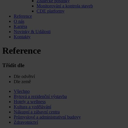
Znalecké posudky
Monitorování a kontrola staveb
CDE platformy
Reference
O nás
Kariéra
Novinky & Události
Kontakty
Reference
Třídit dle
Dle odvětví
Dle země
Všechno
Bytová a rezidenční výstavba
Hotely a wellness
Kultura a vzdělávání
Nákupní a zábavní centra
Průmyslové a administrativní budovy
Zdravotnictví