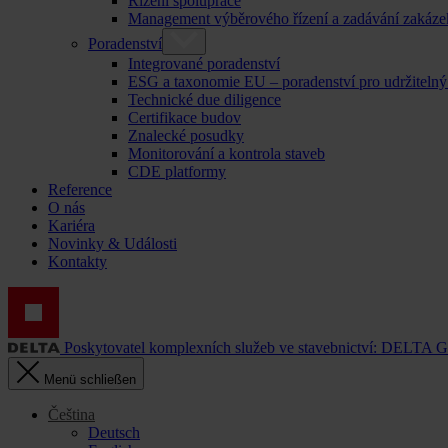
Řízení spolupráce
Management výběrového řízení a zadávání zakáze
Poradenství
Integrované poradenství
ESG a taxonomie EU – poradenství pro udržitelný
Technické due diligence
Certifikace budov
Znalecké posudky
Monitorování a kontrola staveb
CDE platformy
Reference
O nás
Kariéra
Novinky & Události
Kontakty
Poskytovatel komplexních služeb ve stavebnictví: DELTA 
Menü schließen
Čeština
Deutsch