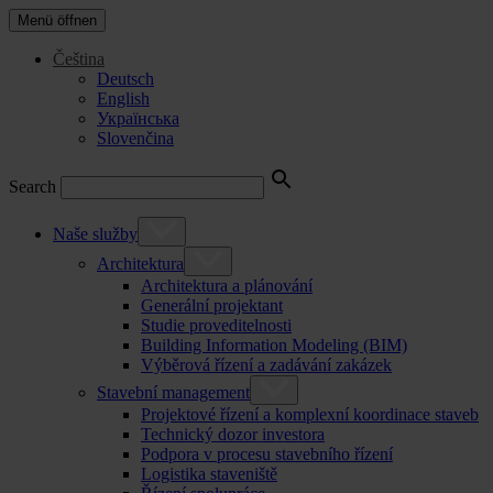
Menü öffnen
Čeština
Deutsch
English
Українська
Slovenčina
Search
Naše služby
Architektura
Architektura a plánování
Generální projektant
Studie proveditelnosti
Building Information Modeling (BIM)
Výběrová řízení a zadávání zakázek
Stavební management
Projektové řízení a komplexní koordinace staveb
Technický dozor investora
Podpora v procesu stavebního řízení
Logistika staveniště