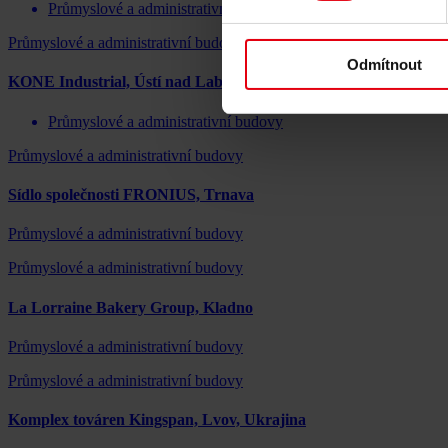
Průmyslové a administrativní budovy
Průmyslové a administrativní budovy
Odmítnout
KONE Industrial, Ústí nad Labem
Průmyslové a administrativní budovy
Průmyslové a administrativní budovy
Sídlo společnosti FRONIUS, Trnava
Průmyslové a administrativní budovy
Průmyslové a administrativní budovy
La Lorraine Bakery Group, Kladno
Průmyslové a administrativní budovy
Průmyslové a administrativní budovy
Komplex továren Kingspan, Lvov, Ukrajina