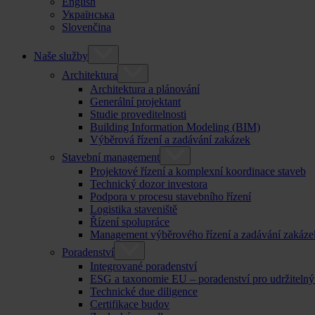
English
Українська
Slovenčina
Naše služby
Architektura
Architektura a plánování
Generální projektant
Studie proveditelnosti
Building Information Modeling (BIM)
Výběrová řízení a zadávání zakázek
Stavební management
Projektové řízení a komplexní koordinace staveb
Technický dozor investora
Podpora v procesu stavebního řízení
Logistika staveniště
Řízení spolupráce
Management výběrového řízení a zadávání zakáze
Poradenství
Integrované poradenství
ESG a taxonomie EU – poradenství pro udržitelný
Technické due diligence
Certifikace budov