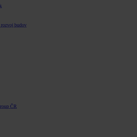
k
 rozvoj budov
Group ČR