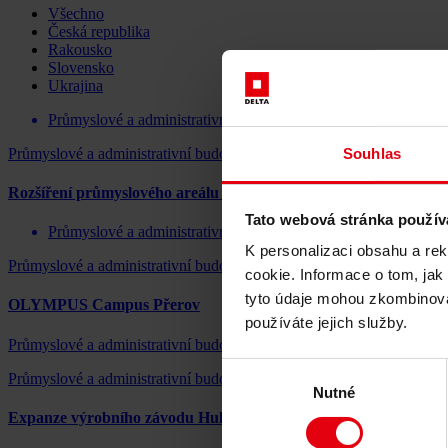
Všechno
Česká republika
Rakousko
Slovensko
Ukrajina
Průmyslové a administrativní budovy
Průmyslové a administrativní budovy
Souhlas
Rozšíření průmyslového areálu MANN+HUMMEL, Uherský Br
Tato webová stránka použív
Průmyslové a administrativní budovy
K personalizaci obsahu a re
Průmyslové a administrativní budovy
cookie. Informace o tom, jak
tyto údaje mohou zkombinovat
OLYMPUS Campus Přerov
používáte jejich služby.
Průmyslové a administrativní budovy
Výběr
Průmyslové a administrativní budovy
Nutné
souhlasu
Expanze výrobního závodu Huhtamaki