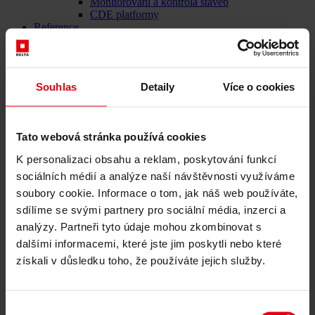
Monitorování a kontrola staveb
CDE platformy
Reference
O nás
Kariéra
Novinky & Události
Kontakty
Souhlas
Detaily
Více o cookies
Reference
Tato webová stránka používá cookies
Městské bydlení Žlutý kopec,
K personalizaci obsahu a reklam, poskytování funkcí
Brno
sociálních médií a analýze naší návštěvnosti využíváme
soubory cookie. Informace o tom, jak náš web používáte,
sdílíme se svými partnery pro sociální média, inzerci a
všechny reference
analýzy. Partneři tyto údaje mohou zkombinovat s
Detaily projektu
dalšími informacemi, které jste jim poskytli nebo které
získali v důsledku toho, že používáte jejich služby.
Architektonická soutěž pro městské bydlení v zeleni
Městská část Brno-střed v září 2019 vyhlásila urbanisticko-
architektonickou jednofázovou projektovou soutěž na budoucí
Výběr