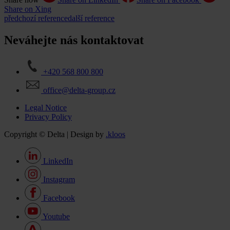
Share on Xing
předchozí reference
další reference
Neváhejte nás kontaktovat
+420 568 800 800
office@delta-group.cz
Legal Notice
Privacy Policy
Copyright © Delta | Design by
.kloos
LinkedIn
Instagram
Facebook
Youtube