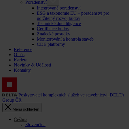
Poradenství
Integrované poradenství
ESG a taxonomie EU – poradenství pro
udržitelný rozvoj budov
Technické due diligence
Certifikace budov
Znalecké posudky
Monitorování a kontrola staveb
CDE platformy
Reference
O nás
Kariéra
Novinky & Události
Kontakty
Poskytovatel komplexních služeb ve stavebnictví: DELTA
Group ČR
Menü schließen
Čeština
Slovenčina