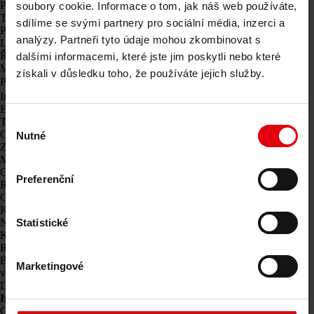
Projektové řízení a komplexní koordinace staveb
soubory cookie. Informace o tom, jak náš web používáte,
Technický dozor investora
sdílíme se svými partnery pro sociální média, inzerci a
Podpora v procesu stavebního řízení
analýzy. Partneři tyto údaje mohou zkombinovat s
Logistika staveniště
Řízení spolupráce
dalšími informacemi, které jste jim poskytli nebo které
Management výběrového řízení a zadávání zakázek
získali v důsledku toho, že používáte jejich služby.
Poradenství
Integrované poradenství
ESG a taxonomie EU – poradenství pro udržitelný rozvoj budov
Technické due diligence
Výběr
Certifikace budov
Nutné
souhlasu
Znalecké posudky
Monitorování a kontrola staveb
CDE platformy
Preferenční
Reference
O nás
Kariéra
Novinky & Události
Statistické
Kontakty
Reference
Bytové domy Hagibor, Praha
Marketingové
všechny reference
Detaily projektu
Investor:
Crestyl real estate s.r.o.