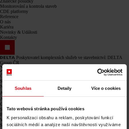
Znalecké posudky
Monitorování a kontrola staveb
CDE platformy
Reference
O nás
Kariéra
Novinky & Události
Kontakty
Poskytovatel komplexních služeb ve stavebnictví: DELTA
Group ČR
Menü schließen
Čeština
Slovenčina
Naše služby
Souhlas
Detaily
Více o cookies
Architektura
Architektura a plánování
Generální projektant
Tato webová stránka používá cookies
Studie proveditelnosti
Building Information Modeling (BIM)
K personalizaci obsahu a reklam, poskytování funkcí
Výběrová řízení a zadávání zakázek
sociálních médií a analýze naší návštěvnosti využíváme
Stavební management