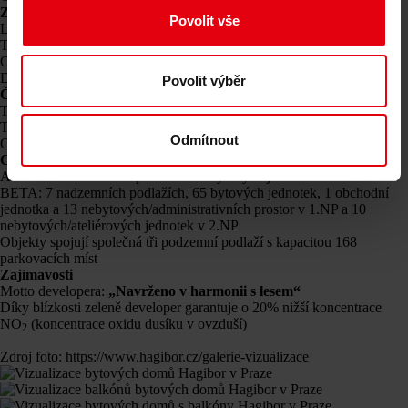
Základní údaje
Povolit vše
Lokalita: Praha 10 – Strašnice
Typ budovy: Bytové domy – objekty ALFA, BETA
Okolí: v blízkosti domů cca 350 000 m² zelených ploch v okolí
Doba trvání projektu: 11/2019 – 12/2022
Povolit výběr
Činnosti DELTA
Technický dozor investora
TZB včetně stavby
Odmítnout
Cost management/Řízení a kontrola nákladů projektu
Charakteristika bytových domů:
ALFA: 11 nadzemních podlaží a 84 bytových jednotek
BETA: 7 nadzemních podlažích, 65 bytových jednotek, 1 obchodní
jednotka a 13 nebytových/administrativních prostor v 1.NP a 10
nebytových/ateliérových jednotek v 2.NP
Objekty spojují společná tři podzemní podlaží s kapacitou 168
parkovacích míst
Zajímavosti
Motto developera:
„Navrženo v harmonii s lesem“
Díky blízkosti zeleně developer garantuje o 20% nižší koncentrace
NO
(koncentrace oxidu dusíku v ovzduší)
2
Zdroj foto:
https://www.hagibor.cz/galerie-vizualizace