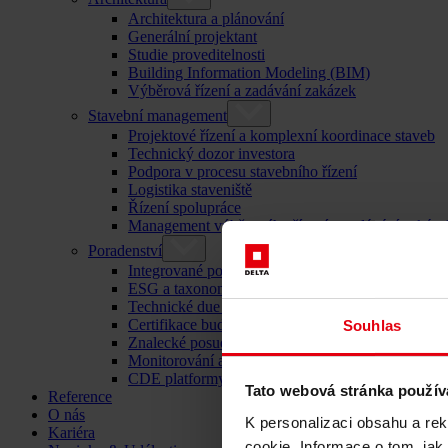
Architektura a plánování
Generální projektant
Studie proveditelnosti
Building Information Modeling (BIM)
Výběrová řízení a zadávání zakázek
Stavební management
Projektové řízení a komplexní koordinace staveb
Technický dozor investora
Podpora v procesu stavebního řízení
Logistika staveniště
Řízení spolupráce
Management výběrového řízení a zadávání zakáze
Poradenství
Integrované poradenství
ESG a taxonomie EU – poradenství pro udržitelný
Technické due diligence
Certifikace budov
Souhlas
Znalecké posudky
Monitorování a kontrola staveb
CDE platformy
Tato webová stránka použív
Reference
O nás
K personalizaci obsahu a re
Kariéra
cookie. Informace o tom, jak