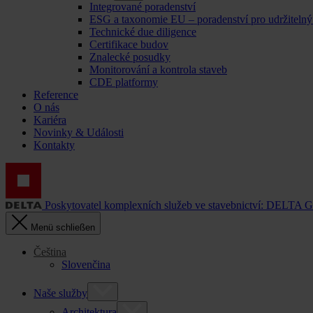
Integrované poradenství
ESG a taxonomie EU – poradenství pro udržitelný
Technické due diligence
Certifikace budov
Znalecké posudky
Monitorování a kontrola staveb
CDE platformy
Reference
O nás
Kariéra
Novinky & Události
Kontakty
Poskytovatel komplexních služeb ve stavebnictví: DELTA 
Menü schließen
Čeština
Slovenčina
Naše služby
Architektura