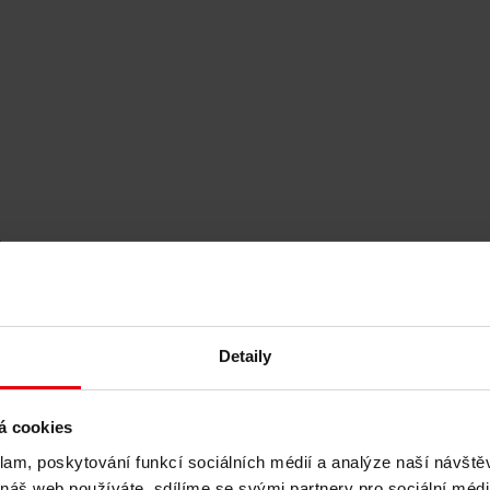
k
 rozvoj budov
Detaily
á cookies
klam, poskytování funkcí sociálních médií a analýze naší návšt
 náš web používáte, sdílíme se svými partnery pro sociální média