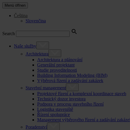
Menü öffnen
Čeština
Slovenčina
Search
Naše služby
Architektura
Architektura a plánování
Generální projektant
Studie proveditelnosti
Building Information Modeling (BIM)
Výběrová řízení a zadávání zakázek
Stavební management
Projektové řízení a komplexní koordinace staveb
Technický dozor investora
Podpora v procesu stavebního řízení
Logistika staveniště
Řízení spolupráce
Management výběrového řízení a zadávání zakáze
Poradenství