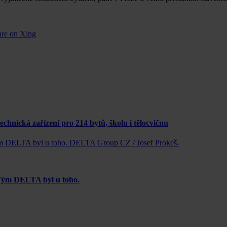
are on Xing
nická zařízení pro 214 bytů, školu i tělocvičnu
 Tým DELTA byl u toho.