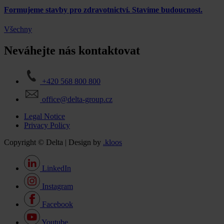
Formujeme stavby pro zdravotnictví. Stavíme budoucnost.
Všechny
Neváhejte nás kontaktovat
+420 568 800 800
office@delta-group.cz
Legal Notice
Privacy Policy
Copyright © Delta | Design by
.kloos
LinkedIn
Instagram
Facebook
Youtube