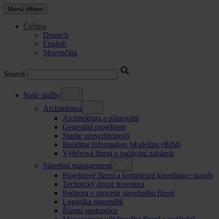
Menü öffnen
Čeština
Deutsch
English
Slovenčina
Search
Naše služby
Architektura
Architektura a plánování
Generální projektant
Studie proveditelnosti
Building Information Modeling (BIM)
Výběrová řízení a zadávání zakázek
Stavební management
Projektové řízení a komplexní koordinace staveb
Technický dozor investora
Podpora v procesu stavebního řízení
Logistika staveniště
Řízení spolupráce