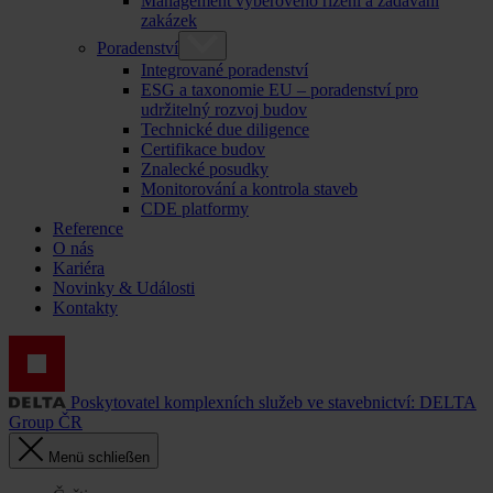
Management výběrového řízení a zadávání
zakázek
Poradenství
Integrované poradenství
ESG a taxonomie EU – poradenství pro
udržitelný rozvoj budov
Technické due diligence
Certifikace budov
Znalecké posudky
Monitorování a kontrola staveb
CDE platformy
Reference
O nás
Kariéra
Novinky & Události
Kontakty
Poskytovatel komplexních služeb ve stavebnictví: DELTA
Group ČR
Menü schließen