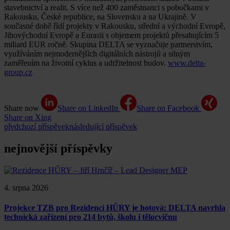
stavebnictví a realit. S více než 400 zaměstnanci s pobočkami v
Rakousku, České republice, na Slovensku a na Ukrajině. V
současné době řídí projekty v Rakousku, střední a východní Evropě,
Jihovýchodní Evropě a Eurasii s objemem projektů přesahujícím 5
miliard EUR ročně. Skupina DELTA se vyznačuje partnerstvím,
využíváním nejmodernějších digitálních nástrojů a silným
zaměřením na životní cyklus a udržitelnost budov.
www.delta-
group.cz
Share now
Share on LinkedIn
Share on Facebook
Share on Xing
předchozí příspěvek
následující příspěvek
nejnovější příspěvky
4. srpna 2026
Projekce TZB pro Rezidenci HŮRY je hotová: DELTA navrhla
technická zařízení pro 214 bytů, školu i tělocvičnu