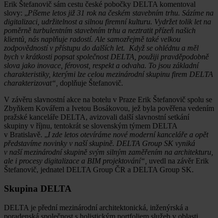
Erik Štefanovič sám cestu české pobočky DELTA komentoval
slovy: „
Píšeme letos již 31 rok na českém stavebním trhu. Sázíme na
digitalizaci, udržitelnost a silnou firemní kulturu.
Vydržet tolik let na
poměrně turbulentním stavebním trhu a neztratit přízeň našich
klientů, nás naplňuje radostí. Ale samozřejmě také velkou
zodpovědností v přístupu do dalších let. Když se ohlédnu a měl
bych v krátkosti popsat společnost DELTA, použiji pravděpodobně
slova jako inovace, férovost, respekt a odvaha. To jsou základní
charakteristiky, kterými lze celou
mezinárodní skupinu firem DELTA
charakterizovat“,
doplňuje Štefanovič.
V závěru slavnostní akce na botelu v Praze Erik Štefanovič spolu se
Zbyňkem Kovářem a Ivetou Bosákovou, jež byla pověřena vedením
pražské kanceláře DELTA, avizovali další slavnostní setkání
skupiny v říjnu, tentokrát se slovenským týmem DELTA
v Bratislavě. „
I zde letos otevíráme nové moderní kanceláře a opět
představíme novinky v naší skupině. DELTA Group SK vyniká
v naší mezinárodní skupině svým silným zaměřením na architekturu,
ale i procesy digitalizace a BIM projektování“,
uvedl na závěr Erik
Štefanovič, jednatel DELTA Group ČR a DELTA Group SK.
Skupina DELTA
DELTA je přední mezinárodní architektonická, inženýrská a
poradenská společnost s holistickým portfoliem služeb v oblasti