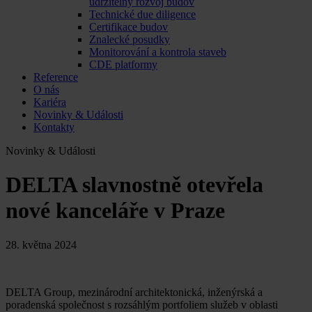
udržitelný rozvoj budov
Technické due diligence
Certifikace budov
Znalecké posudky
Monitorování a kontrola staveb
CDE platformy
Reference
O nás
Kariéra
Novinky & Události
Kontakty
Novinky & Události
DELTA slavnostně otevřela
nové kanceláře v Praze
28. května 2024
DELTA Group, mezinárodní architektonická, inženýrská a
poradenská společnost s rozsáhlým portfoliem služeb v oblasti