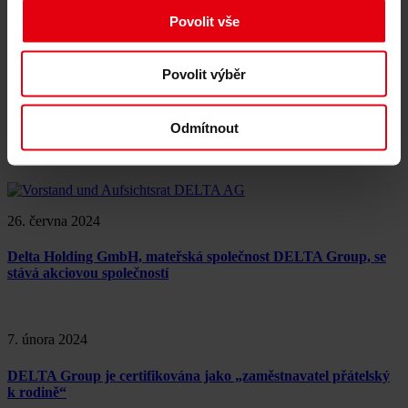
Monitorování a kontrola staveb
CDE platformy
Povolit vše
Reference
O nás
Kariéra
Povolit výběr
Novinky & Události
Kontakty
Odmítnout
DELTA Group
26. června 2024
Delta Holding GmbH, mateřská společnost DELTA Group, se
stává akciovou společností
7. února 2024
DELTA Group je certifikována jako „zaměstnavatel přátelský
k rodině“