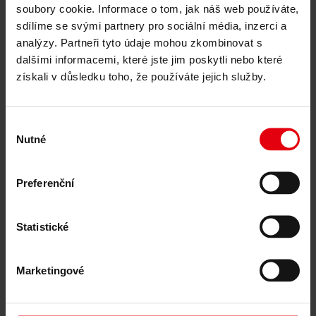
soubory cookie. Informace o tom, jak náš web používáte,
Naše služby
sdílíme se svými partnery pro sociální média, inzerci a
Architektura
analýzy. Partneři tyto údaje mohou zkombinovat s
Architektura a plánování
dalšími informacemi, které jste jim poskytli nebo které
Generální projektant
získali v důsledku toho, že používáte jejich služby.
Studie proveditelnosti
Building Information Modeling (BIM)
Výběrová řízení a zadávání zakázek
Stavební management
Výběr
Projektové řízení a komplexní koordinace staveb
Nutné
souhlasu
Technický dozor investora
Podpora v procesu stavebního řízení
Logistika staveniště
Preferenční
Řízení spolupráce
Management výběrového řízení a zadávání
zakázek
Statistické
Poradenství
Integrované poradenství
ESG a taxonomie EU – poradenství pro
udržitelný rozvoj budov
Marketingové
Technické due diligence
Certifikace budov
Znalecké posudky