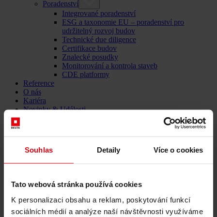
Poradenství
Integrované poradenství
ESG a taxonomie EU – poradenství pro
udržitelný rozvoj budov
Technické due diligence
Certifikace budov
Znalecké posudky
Monitorování a kontrola staveb
CDE platformy
Reference
O nás
Kariéra
Novinky & Události
Kontakty
Souhlas
Detaily
Více o cookies
Poskytovatel komplexních služeb ve stavebnictví: DELTA
Group ČR
Tato webová stránka používá cookies
Menü schließen
K personalizaci obsahu a reklam, poskytování funkcí
Čeština
English
sociálních médií a analýze naší návštěvnosti využíváme