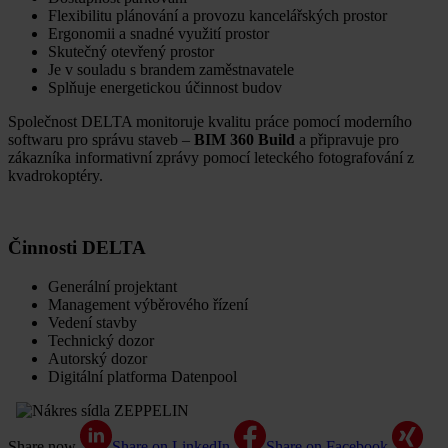
Flexibilitu plánování a provozu kancelářských prostor
Ergonomii a snadné využití prostor
Skutečný otevřený prostor
Je v souladu s brandem zaměstnavatele
Splňuje energetickou účinnost budov
Společnost DELTA monitoruje kvalitu práce pomocí moderního
softwaru pro správu staveb –
BIM 360 Build
a připravuje pro
zákazníka informativní zprávy pomocí leteckého fotografování z
kvadrokoptéry.
Činnosti DELTA
Generální projektant
Management výběrového řízení
Vedení stavby
Technický dozor
Autorský dozor
Digitální platforma Datenpool
Share now
Share on LinkedIn
Share on Facebook