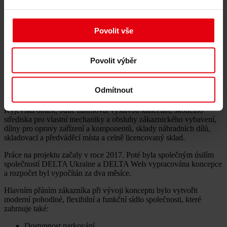
Projekt Zeppelin je všestranný, pokud jde o účel budov a typ
stavby. Seznam budov zahrnuje jak novostavby, tak i ty, které jsou
předmětem rekonstrukce.
Povolit vše
Podmínky rekonstrukce představují zajímavé úkoly z
architektonického a stavebního hlediska. Zařízení je také plné
moderních technických řešení. Budovy zajišťují instalaci topného
Povolit výběr
systému ze vzduchových tepelných čerpadel a částečné pokrytí
nákladů na elektrickou energii v důsledku výroby ze solárních
panelů.
Odmítnout
Sídlo společnosti Zeppelin, jejíž budoucí umístění bude ve Vyšně,
Kyjevská oblast, bude zahrnovat výstavbu kanceláří, školicího
střediska pro vlastní mechaniky a obsluhy zákaznického vybavení,
dílny pro opravy zařízení a komponentů, sklady náhradních dílů,
skladovací a předváděcí místa a celně licencovaný sklad.
Práce na projektu začaly v roce 2017. Poté byla společným úsilím
společností DELTA Ukraine a DELTA Wels vypracována koncepce
a rozpočet byl vypočítán za dva měsíce.
Hlavním přáním zákazníka při vývoji konceptu bylo vytvořit
moderní pohodlné, flexibilní a funkční sídlo společnosti, které
zahrnuje také:
Dostupnost parkování