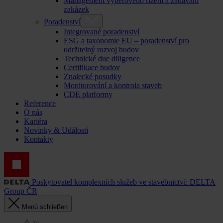
Management výběrového řízení a zadávání
zakázek
Poradenství
Integrované poradenství
ESG a taxonomie EU – poradenství pro
udržitelný rozvoj budov
Technické due diligence
Certifikace budov
Znalecké posudky
Monitorování a kontrola staveb
CDE platformy
Reference
O nás
Kariéra
Novinky & Události
Kontakty
Poskytovatel komplexních služeb ve stavebnictví: DELTA
Group ČR
Menü schließen