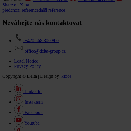
Share on Xing
předchozí reference
další reference
Neváhejte nás kontaktovat
+420 568 800 800
office@delta-group.cz
Legal Notice
Privacy Policy
Copyright © Delta | Design by
.kloos
LinkedIn
Instagram
Facebook
Youtube