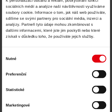
K personalizaci obsahu a reklam, poskytování funkcí
udržitelný rozvoj budov
Technické due diligence
sociálních médií a analýze naší návštěvnosti využíváme
Certifikace budov
soubory cookie. Informace o tom, jak náš web používáte,
Znalecké posudky
sdílíme se svými partnery pro sociální média, inzerci a
Monitorování a kontrola staveb
CDE platformy
analýzy. Partneři tyto údaje mohou zkombinovat s
Reference
dalšími informacemi, které jste jim poskytli nebo které
O nás
získali v důsledku toho, že používáte jejich služby.
Kariéra
Novinky & Události
Kontakty
Výběr
Reference
Nutné
souhlasu
Sídlo společnosti Zeppelin,
Preferenční
Ukrajina
Statistické
všechny reference
Detaily projektu
Marketingové