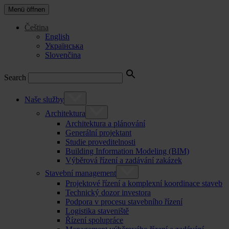
Menü öffnen
Čeština
English
Українська
Slovenčina
Search
Naše služby
Architektura
Architektura a plánování
Generální projektant
Studie proveditelnosti
Building Information Modeling (BIM)
Výběrová řízení a zadávání zakázek
Stavební management
Projektové řízení a komplexní koordinace staveb
Technický dozor investora
Podpora v procesu stavebního řízení
Logistika staveniště
Řízení spolupráce