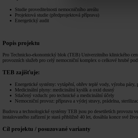
Studie proveditelnosti nemocničního areálu
Projektová studie (předprojektová příprava)
Energetický audit
Popis projektu
Pro Technicko-ekonomický blok (TEB) Univerzitního klinického centra
provozních služeb pro celý nemocniční komplex o celkové hrubé pod
TEB zajišťuje:
Energetické systémy: vytápění, ohřev teplé vody, výroba páry, p
Medicinální plyny: medicinální kyslík a oxid dusný
Stlačený vzduch: pro technické a medicinální účely
Nemocniční provoz: příprava a výdej stravy, prádelna, steriliza
Budova a technologické systémy TEB jsou po desetiletích provozu ve 
instalovaného zařízení je stará přibližně 40 let, dosáhla konce své ži
Cíl projektu / posuzované varianty