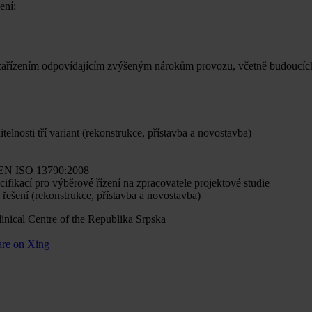
ení:
zařízením odpovídajícím zvýšeným nárokům provozu, včetně budoucích
elnosti tří variant (rekonstrukce, přístavba a novostavba)
u EN ISO 13790:2008
fikací pro výběrové řízení na zpracovatele projektové studie
 řešení (rekonstrukce, přístavba a novostavba)
are on Xing