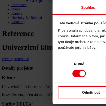
CDE platformy
Reference
Souhlas
O nás
Kariéra
Novinky & Události
Kontakty
Tato webová stránka použív
K personalizaci obsahu a re
Reference
cookie. Informace o tom, jak
tyto údaje mohou zkombinovat
Univerzitní klinické centrum 
používáte jejich služby.
Výběr
všechny reference
Nutné
souhlasu
Detaily projektu
Klient:
Univerzitní klinické centrum Republiky srbské (UCCRS), Banja Luk
Odmítnout
Investiční rozpočet:
40 milionů EUR
Služby DELTA: