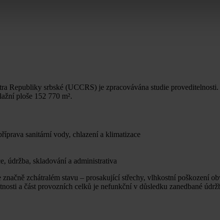
 Republiky srbské (UCCRS) je zpracovávána studie proveditelnosti. TE
lažní ploše 152 770 m².
říprava sanitární vody, chlazení a klimatizace
ce, údržba, skladování a administrativa
značně zchátralém stavu – prosakující střechy, vlhkostní poškození ob
votnosti a část provozních celků je nefunkční v důsledku zanedbané údrž