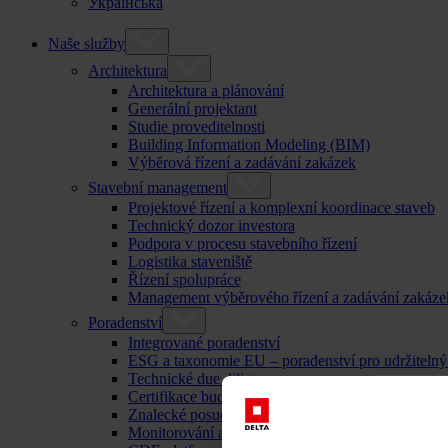
Українська
Naše služby
Architektura
Architektura a plánování
Generální projektant
Studie proveditelnosti
Building Information Modeling (BIM)
Výběrová řízení a zadávání zakázek
Stavební management
Projektové řízení a komplexní koordinace staveb
Technický dozor investora
Podpora v procesu stavebního řízení
Logistika staveniště
Řízení spolupráce
Management výběrového řízení a zadávání zakáze
Poradenství
Integrované poradenství
ESG a taxonomie EU – poradenství pro udržitelný
Technické due diligence
Certifikace budov
Znalecké posudky
Monitorování a kontrola staveb