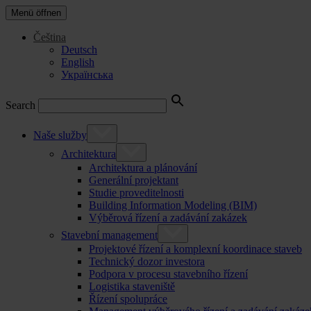
Menü öffnen
Čeština
Deutsch
English
Українська
Search
Naše služby
Architektura
Architektura a plánování
Generální projektant
Studie proveditelnosti
Building Information Modeling (BIM)
Výběrová řízení a zadávání zakázek
Stavební management
Projektové řízení a komplexní koordinace staveb
Technický dozor investora
Podpora v procesu stavebního řízení
Logistika staveniště
Řízení spolupráce