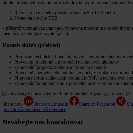
Studie proveditelnosti podpoří rozhodování o preferované variantě řeš
Rekonstrukce a/nebo přístavba stávajícího TEB, nebo
Výstavba nového TEB
– přičemž vybraná varianta bude vybavena moderním a spolehlivým 
medicíny a Fakulta zdravotní péče).
Rozsah služeb (přehled)
Posouzení technické, finanční, právní a environmentální provedit
Provedení průzkumů a porovnání technických alternativ
Zpracování projektové studie a propočtu nákladů
Provedení energetického auditu s výpočty v souladu s normo
Příprava návrhu zadávacích podmínek (ToR) a technických speci
Zpracování kompletní studie proveditelnosti se třemi variantami
Share now
Share on LinkedIn
Share on Facebook
Sh
předchozí reference
další reference
Neváhejte nás kontaktovat