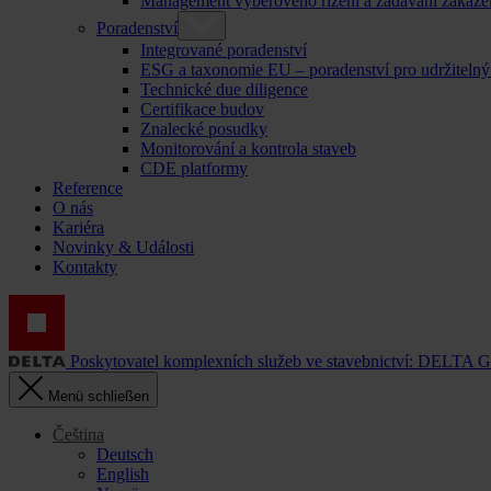
Management výběrového řízení a zadávání zakáze
Poradenství
Integrované poradenství
ESG a taxonomie EU – poradenství pro udržitelný
Technické due diligence
Certifikace budov
Znalecké posudky
Monitorování a kontrola staveb
CDE platformy
Reference
O nás
Kariéra
Novinky & Události
Kontakty
Poskytovatel komplexních služeb ve stavebnictví: DELTA 
Menü schließen
Čeština
Deutsch
English