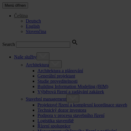
Menü öffnen
Čeština
Deutsch
English
Slovenčina
Search
Naše služby
Architektura
Architektura a plánování
Generální projektant
Studie proveditelnosti
Building Information Modeling (BIM)
Výběrová řízení a zadávání zakázek
Stavební management
Projektové řízení a komplexní koordinace staveb
Technický dozor investora
Podpora v procesu stavebního řízení
Logistika staveniště
Řízení spolupráce