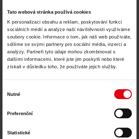
udržitelný rozvoj budov
Technické due diligence
Tato webová stránka používá cookies
Certifikace budov
Znalecké posudky
K personalizaci obsahu a reklam, poskytování funkcí
Monitorování a kontrola staveb
CDE platformy
sociálních médií a analýze naší návštěvnosti využíváme
Reference
soubory cookie. Informace o tom, jak náš web používáte,
O nás
sdílíme se svými partnery pro sociální média, inzerci a
Kariéra
Novinky & Události
analýzy. Partneři tyto údaje mohou zkombinovat s
Kontakty
dalšími informacemi, které jste jim poskytli nebo které
získali v důsledku toho, že používáte jejich služby.
Reference
Kanceláře voestalpine, Praha
Výběr
Nutné
souhlasu
všechny reference
Preferenční
Detaily projektu
Firemní centrála pro celosvětového krále oceli společnost
Statistické
voestalpine
v historickém centru Prahy – původní záměr investora