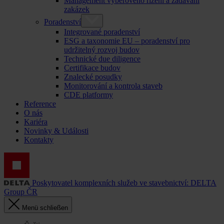
Management výběrového řízení a zadávání
zakázek
Poradenství
Integrované poradenství
ESG a taxonomie EU – poradenství pro
udržitelný rozvoj budov
Technické due diligence
Certifikace budov
Znalecké posudky
Monitorování a kontrola staveb
CDE platformy
Reference
O nás
Kariéra
Novinky & Události
Kontakty
Poskytovatel komplexních služeb ve stavebnictví: DELTA
Group ČR
Menü schließen