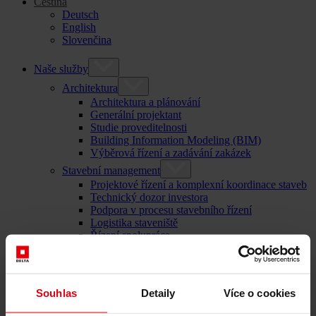
Čeština
Deutsch
English
Slovenčina
Naše služby
Architektura
Architektura a plánování
Generální projektant
Studie proveditelnosti
Building Information Modeling (BIM)
Výběrová řízení a zadávání zakázek
Stavební management
Projektové řízení a komplexní koordinace staveb
Technický dozor investora
Podpora v procesu stavebního řízení
Logistika staveniště
Řízení spolupráce
Management výběrového řízení a zadávání
zakázek
Poradenství
Integrované poradenství
Souhlas
Detaily
Více o cookies
ESG a taxonomie EU – poradenství pro