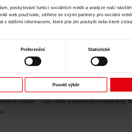
klam, poskytování funkcí sociálních médií a analýze naší návšt
 náš web používáte, sdílíme se svými partnery pro sociální média
 s dalšími informacemi, které jste jim poskytli nebo které získa
Preferenční
Statistické
atislava
Povolit výběr
tonický ateliér. Mnoho proměnných s mnoha řešeními a nejasným výsledk
louznout do exhibice … a také obhájit si rozpočet před vedením firmy. T
avě.