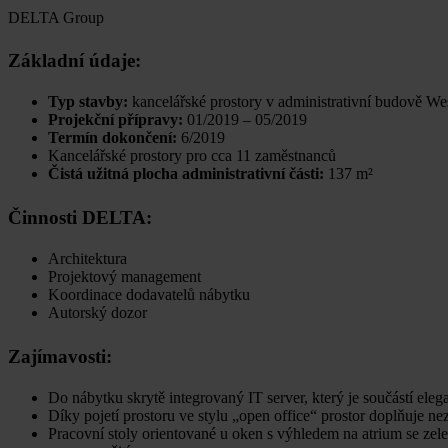
DELTA Group
Základní údaje
:
Typ stavby:
kancelářské prostory v administrativní budově Wes
Projekční přípravy:
01/2019 – 05/2019
Termín dokončení:
6/2019
Kancelářské prostory pro cca 11 zaměstnanců
Čistá užitná plocha administrativní části:
137 m²
Činnosti DELTA:
Architektura
Projektový management
Koordinace dodavatelů nábytku
Autorský dozor
Zajímavosti:
Do nábytku skrytě integrovaný IT server, který je součástí ele
Díky pojetí prostoru ve stylu „open office“ prostor doplňuje n
Pracovní stoly orientované u oken s výhledem na atrium se zele