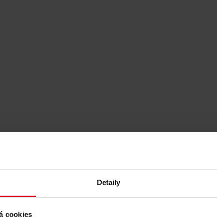
k
 rozvoj budov
Detaily
á cookies