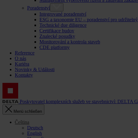
Management výběrového řízení a zadávání zakáze
Poradenství
Integrované poradenství
ESG a taxonomie EU – poradenství pro udržitelný
Technické due diligence
Certifikace budov
Znalecké posudky
Monitorování a kontrola staveb
CDE platformy
Reference
O nás
Kariéra
Novinky & Události
Kontakty
Poskytovatel komplexních služeb ve stavebnictví: DELTA 
Menü schließen
Čeština
Deutsch
English