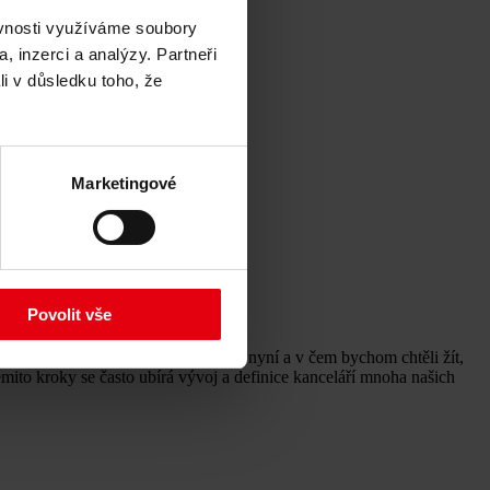
ěvnosti využíváme soubory
, inzerci a analýzy. Partneři
li v důsledku toho, že
Marketingové
Povolit vše
em. Nejdříve analýza, v čem žijeme nyní a v čem bychom chtěli žít,
ěmito kroky se často ubírá vývoj a definice kanceláří mnoha našich