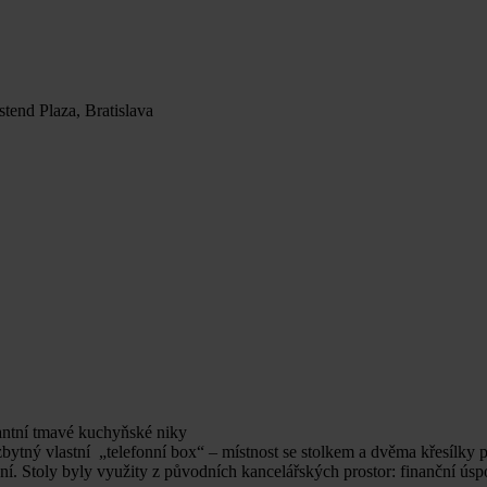
tend Plaza, Bratislava
gantní tmavé kuchyňské niky
ezbytný vlastní „telefonní box“ – místnost se stolkem a dvěma křesílky 
ní. Stoly byly využity z původních kancelářských prostor: finanční úspo