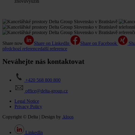
znovuvyužití
Share now
Share on LinkedIn
Share on Facebook
Sh
předchozí reference
další reference
Neváhejte nás kontaktovat
+420 568 800 800
office@delta-group.cz
Legal Notice
Privacy Policy
Copyright © Delta | Design by
.kloos
LinkedIn