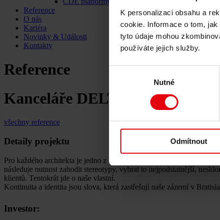
CDE platformy
Reference
K personalizaci obsahu a re
O nás
cookie. Informace o tom, jak
Kariéra
tyto údaje mohou zkombinovat
Novinky & Události
Kontakty
používáte jejich služby.
Reference
Výběr
Nutné
souhlasu
Kanceláře DELTA Group SK, Br
všechny reference
Detaily projektu
Odmítnout
Pro každého architekta je jedno z nejtěžších zadání vlastní architek
následuje nutnost zahodit stereotypy, vybrat to nejpodstatnější, nesk
klientů. Tentokrát jde o naše vlastní.
Kontinuita a identita jsou slova, která zastřešují naše zázemí v Bratisl
Investor: