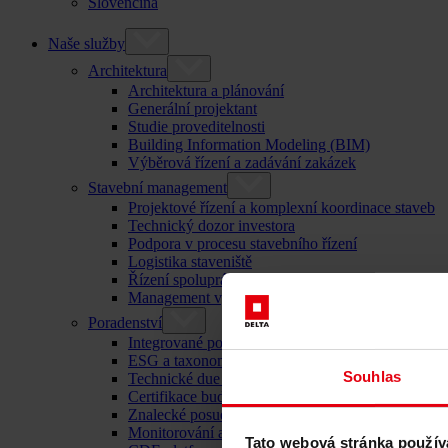
Slovenčina
Naše služby
Architektura
Architektura a plánování
Generální projektant
Studie proveditelnosti
Building Information Modeling (BIM)
Výběrová řízení a zadávání zakázek
Stavební management
Projektové řízení a komplexní koordinace staveb
Technický dozor investora
Podpora v procesu stavebního řízení
Logistika staveniště
Řízení spolupráce
Management výběrového řízení a zadávání zakáze
Poradenství
Integrované poradenství
ESG a taxonomie EU – poradenství pro udržitelný
Souhlas
Technické due diligence
Certifikace budov
Znalecké posudky
Monitorování a kontrola staveb
Tato webová stránka použív