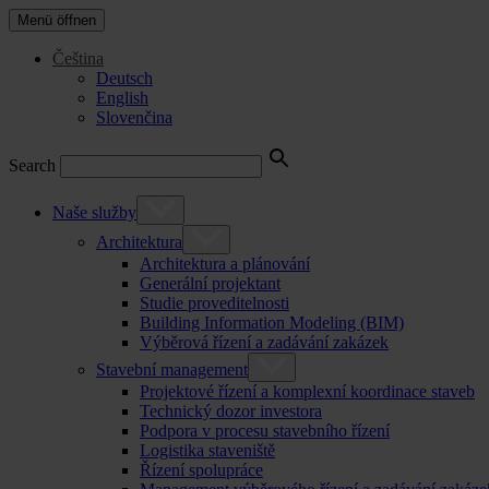
Menü öffnen
Čeština
Deutsch
English
Slovenčina
Search
Naše služby
Architektura
Architektura a plánování
Generální projektant
Studie proveditelnosti
Building Information Modeling (BIM)
Výběrová řízení a zadávání zakázek
Stavební management
Projektové řízení a komplexní koordinace staveb
Technický dozor investora
Podpora v procesu stavebního řízení
Logistika staveniště
Řízení spolupráce