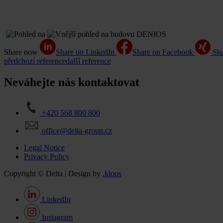
Share now
Share on LinkedIn
Share on Facebook
Sh
předchozí reference
další reference
Neváhejte nás kontaktovat
+420 568 800 800
office@delta-group.cz
Legal Notice
Privacy Policy
Copyright © Delta | Design by
.kloos
LinkedIn
Instagram