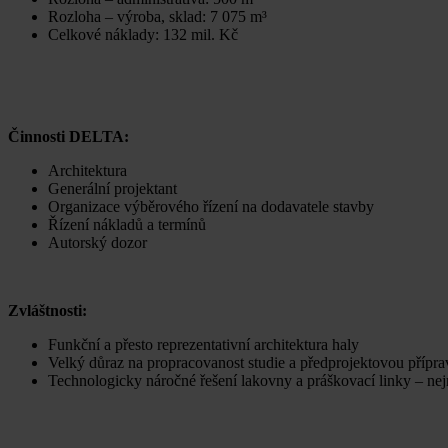
Rozloha – výroba, sklad: 7 075 m³
Celkové náklady: 132 mil. Kč
Činnosti DELTA:
Architektura
Generální projektant
Organizace výběrového řízení na dodavatele stavby
Řízení nákladů a termínů
Autorský dozor
Zvláštnosti:
Funkční a přesto reprezentativní architektura haly
Velký důraz na propracovanost studie a předprojektovou přípra
Technologicky náročné řešení lakovny a práškovací linky – n