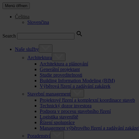
Menü öffnen
Čeština
Slovenčina
Search
Naše služby
Architektura
Architektura a plánování
Generální projektant
Studie proveditelnosti
Building Information Modeling (BIM)
Výběrová řízení a zadávání zakázek
Stavební management
Projektové řízení a komplexní koordinace staveb
Technický dozor investora
Podpora v procesu stavebního řízení
Logistika staveniště
Řízení spolupráce
Management výběrového řízení a zadávání zakáze
Poradenství