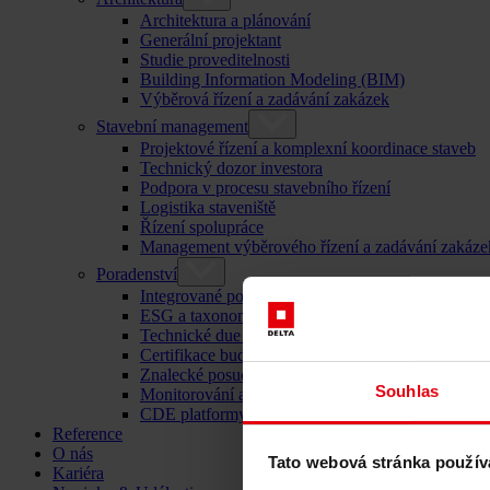
Architektura a plánování
Generální projektant
Studie proveditelnosti
Building Information Modeling (BIM)
Výběrová řízení a zadávání zakázek
Stavební management
Projektové řízení a komplexní koordinace staveb
Technický dozor investora
Podpora v procesu stavebního řízení
Logistika staveniště
Řízení spolupráce
Management výběrového řízení a zadávání zakáze
Poradenství
Integrované poradenství
ESG a taxonomie EU – poradenství pro udržitelný
Technické due diligence
Certifikace budov
Znalecké posudky
Souhlas
Monitorování a kontrola staveb
CDE platformy
Reference
O nás
Tato webová stránka použív
Kariéra