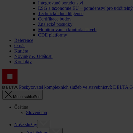
Integrované poradenství
ESG a taxonomie EU – poradenství pro udržitelný
Technické due diligence
Certifikace budov
Znalecké posudky
Monitorování a kontrola staveb
CDE platformy
Reference
O nás
Kariéra
Novinky & Události
Kontakty
Poskytovatel komplexních služeb ve stavebnictví: DELTA 
Menü schließen
Čeština
Slovenčina
Naše služby
Architektura