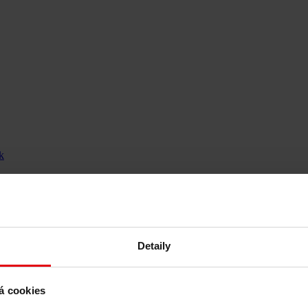
k
 rozvoj budov
Detaily
á cookies