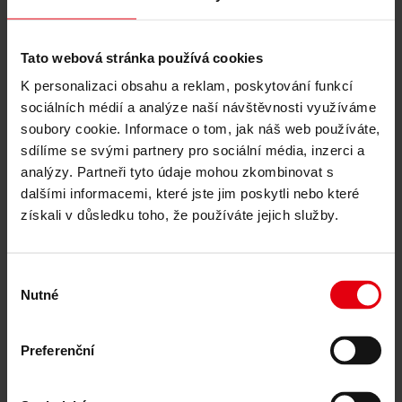
Čeština
Deutsch
English
Tato webová stránka používá cookies
Українська
Slovenčina
K personalizaci obsahu a reklam, poskytování funkcí
sociálních médií a analýze naší návštěvnosti využíváme
Naše služby
soubory cookie. Informace o tom, jak náš web používáte,
Architektura
sdílíme se svými partnery pro sociální média, inzerci a
Architektura a plánování
analýzy. Partneři tyto údaje mohou zkombinovat s
Generální projektant
dalšími informacemi, které jste jim poskytli nebo které
Studie proveditelnosti
Building Information Modeling (BIM)
získali v důsledku toho, že používáte jejich služby.
Výběrová řízení a zadávání zakázek
Stavební management
Projektové řízení a komplexní koordinace staveb
Výběr
Technický dozor investora
Nutné
souhlasu
Podpora v procesu stavebního řízení
Logistika staveniště
Řízení spolupráce
Management výběrového řízení a zadávání
Preferenční
zakázek
Poradenství