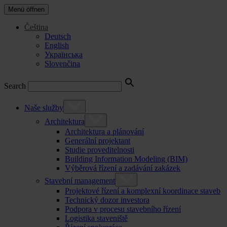
Menü öffnen
Čeština
Deutsch
English
Українська
Slovenčina
Search
Naše služby
Architektura
Architektura a plánování
Generální projektant
Studie proveditelnosti
Building Information Modeling (BIM)
Výběrová řízení a zadávání zakázek
Stavební management
Projektové řízení a komplexní koordinace staveb
Technický dozor investora
Podpora v procesu stavebního řízení
Logistika staveniště