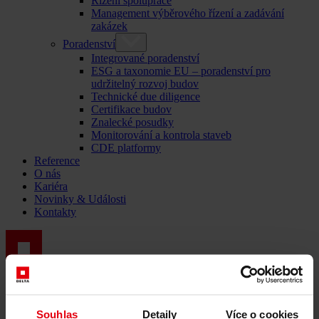
Řízení spolupráce
Management výběrového řízení a zadávání
zakázek
Poradenství
Integrované poradenství
ESG a taxonomie EU – poradenství pro
udržitelný rozvoj budov
Technické due diligence
Certifikace budov
Znalecké posudky
Monitorování a kontrola staveb
CDE platformy
Reference
O nás
Kariéra
Novinky & Události
Kontakty
Poskytovatel komplexních služeb ve stavebnictví: DELTA
Group ČR
Menü schließen
Souhlas
Detaily
Více o cookies