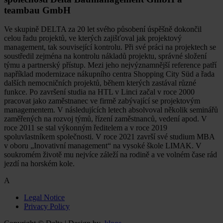
teambau GmbH
Ve skupině DELTA za 20 let svého působení úspěšně dokončil
celou řadu projektů, ve kterých zajišťoval jak projektový
management, tak související kontrolu. Při své práci na projektech se
soustředil zejména na kontrolu nákladů projektu, správné složení
týmu a partnerský přístup. Mezi jeho nejvýznamnější reference patří
například modernizace nákupního centra Shopping City Süd a řada
dalších nemocničních projektů, během kterých zastával různé
funkce. Po završení studia na HTL v Linci začal v roce 2000
pracovat jako zaměstnanec ve firmě zabývající se projektovým
managementem. V následujících letech absolvoval několik seminářů
zaměřených na rozvoj týmů, řízení zaměstnanců, vedení apod. V
roce 2011 se stal výkonným ředitelem a v roce 2019
spoluvlastníkem společnosti. V roce 2021 završí své studium MBA
v oboru „Inovativní management“ na vysoké škole LIMAK. V
soukromém životě mu nejvíce záleží na rodině a ve volném čase rád
jezdí na horském kole.
A
Legal Notice
Privacy Policy