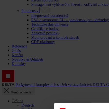
Řízení spolupráce
Management výběrového řízení a zadávání zakáze
Poradenství
Integrované poradenství
ESG a taxonomie EU – poradenství pro udržitelný
Technické due diligence
Certifikace budov
Znalecké posudky
Monitorování a kontrola staveb
CDE platformy
Reference
O nás
Kariéra
Novinky & Události
Kontakty
Poskytovatel komplexních služeb ve stavebnictví: DELTA 
Menü schließen
Čeština
Deutsch