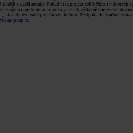
ilnější a slabší stránky. Pokud však projekt dobře řídíte i v dobrých 
 máte zájem o podrobnou příručku „Cesta k výstavbě budov orientované
či „Jak aktivně utvářet projektovou kulturu: Předpoklady úspěšného sta
delta-group.cz