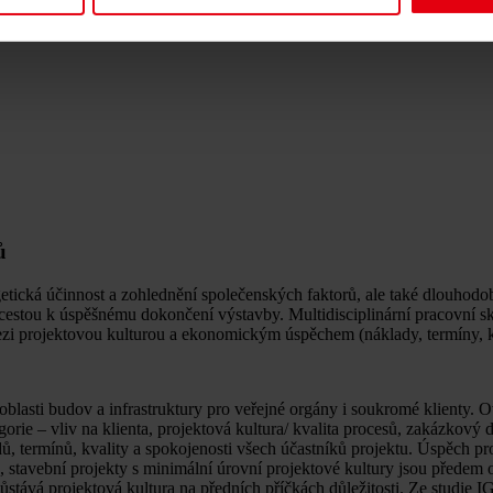
ů
getická účinnost a zohlednění společenských faktorů, ale také dlouhodo
u cestou k úspěšnému dokončení výstavby. Multidisciplinární pracovní 
zi projektovou kulturou a ekonomickým úspěchem (náklady, termíny, kv
lasti budov a infrastruktury pro veřejné orgány i soukromé klienty. Ov
orie – vliv na klienta, projektová kultura/ kvalita procesů, zakázkový 
dů, termínů, kvality a spokojenosti všech účastníků projektu. Úspěch 
 stavební projekty s minimální úrovní projektové kultury jsou předem o
ůstává projektová kultura na předních příčkách důležitosti. Ze studie 