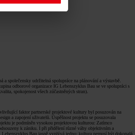
bá a společensky udržitelná spolupráce na plánování a výstavbě.
skupina odborové organizace IG Lebenszyklus Bau se ve spolupráci s
alita, spokojenost všech zúčastněných stran).
livňující faktor partnerské projektové kultury byl posuzován na
design a zapojení uživatelů. Úspěšnost projektu se posuzovala
projektu je podmíněn vysokou projektovou kulturou: Zatímco
dsouzeny k zániku. I při přidělení různé váhy objektivním a
IG Lebenszyklus Bau jasně vyplývá jedno: kultura nemusí být dokonalá