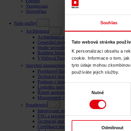
English
Українська
Slovenčina
Souhlas
Naše služby
Architektura
Architektura a plánování
Tato webová stránka použív
Generální projektant
Studie proveditelnosti
K personalizaci obsahu a re
Building Information Modeling (BIM)
Výběrová řízení a zadávání zakázek
cookie. Informace o tom, jak
tyto údaje mohou zkombinovat
Stavební management
Projektové řízení a komplexní koordinace staveb
používáte jejich služby.
Technický dozor investora
Podpora v procesu stavebního řízení
Výběr
Logistika staveniště
Řízení spolupráce
Nutné
souhlasu
Management výběrového řízení a zadávání zakáze
Poradenství
Integrované poradenství
ESG a taxonomie EU – poradenství pro udržitelný
Technické due diligence
Certifikace budov
Odmítnout