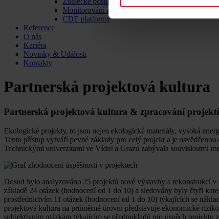
Znalecké posudky
Monitorování a kontrola staveb
CDE platformy
Reference
O nás
Kariéra
Novinky & Události
Kontakty
Partnerská projektová kultura
Partnerská projektová kultura & zpracování projekt
Ekologické projekty, to jsou nejen ekologické materiály, vysoká ener
Tento přístup vytváří pevné základy pro celý projekt a je osvědčeno
Technickými univerzitami ve Vídni a Grazu zabývala souvislostmi me
Dosud bylo analyzováno 25 projektů nové výstavby a rekonstrukcí v ob
základě 24 otázek (hodnocení od 1 do 10) a sledovány byly čtyři kateg
prostřednictvím 11 otázek (hodnocení od 1 do 10) týkajících se nákla
projektová kultura na průměrné úrovni představuje ekonomické riziko,
subjektivním otázkám týkajícím se předpokladů pro úspěch projektu z