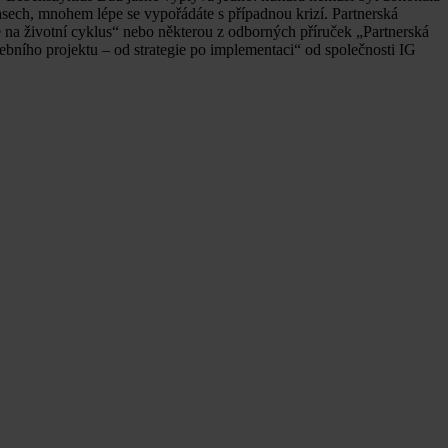
časech, mnohem lépe se vypořádáte s případnou krizí. Partnerská
 na životní cyklus“ nebo některou z odborných příruček „Partnerská
vebního projektu – od strategie po implementaci“ od společnosti IG