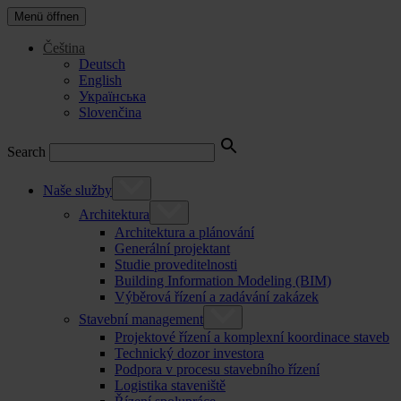
Menü öffnen
Čeština
Deutsch
English
Українська
Slovenčina
Search
Naše služby
Architektura
Architektura a plánování
Generální projektant
Studie proveditelnosti
Building Information Modeling (BIM)
Výběrová řízení a zadávání zakázek
Stavební management
Projektové řízení a komplexní koordinace staveb
Technický dozor investora
Podpora v procesu stavebního řízení
Logistika staveniště