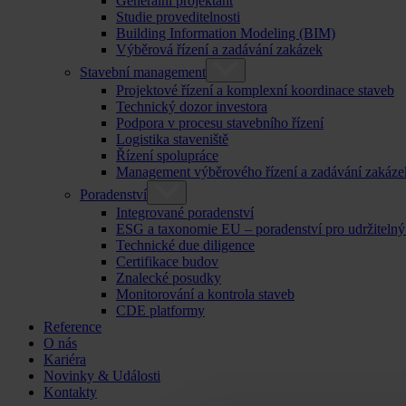
Generální projektant
Studie proveditelnosti
Building Information Modeling (BIM)
Výběrová řízení a zadávání zakázek
Stavební management
Projektové řízení a komplexní koordinace staveb
Technický dozor investora
Podpora v procesu stavebního řízení
Logistika staveniště
Řízení spolupráce
Management výběrového řízení a zadávání zakáze
Poradenství
Integrované poradenství
ESG a taxonomie EU – poradenství pro udržitelný
Technické due diligence
Certifikace budov
Znalecké posudky
Monitorování a kontrola staveb
CDE platformy
Reference
O nás
Kariéra
Novinky & Události
Kontakty