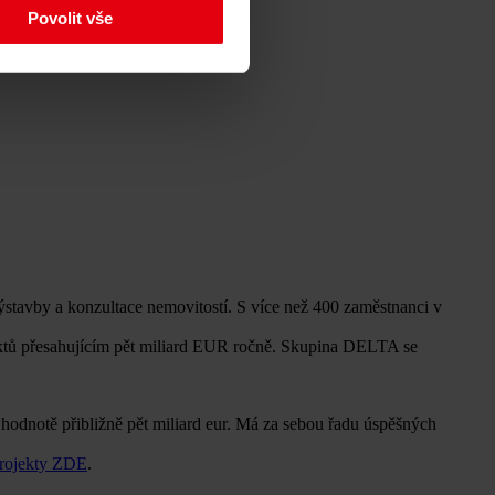
Povolit vše
ýstavby a konzultace nemovitostí. S více než 400 zaměstnanci v
ektů přesahujícím pět miliard EUR ročně. Skupina DELTA se
hodnotě přibližně pět miliard eur. Má za sebou řadu úspěšných
projekty ZDE
.