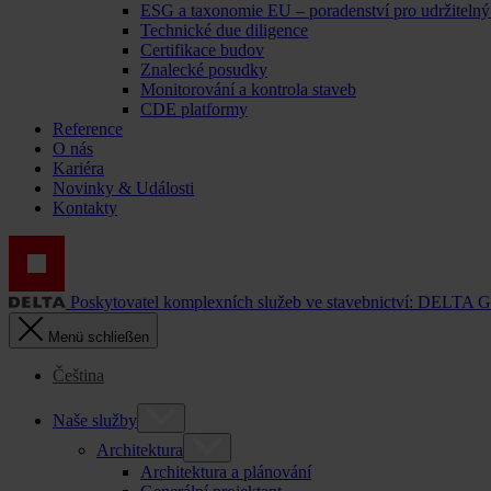
ESG a taxonomie EU – poradenství pro udržitelný
Technické due diligence
Certifikace budov
Znalecké posudky
Monitorování a kontrola staveb
CDE platformy
Reference
O nás
Kariéra
Novinky & Události
Kontakty
Poskytovatel komplexních služeb ve stavebnictví: DELTA 
Menü schließen
Čeština
Naše služby
Architektura
Architektura a plánování