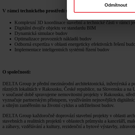
Odmítnout
V rámci technického prostředí staveb nabízíme tyto klíčové činnos
Komplexní 3D koordinace stavební a technické části v rámci 
Digitální dvojče objektu ve standardu BIM
Dynamická simulace budov
Optimalizace provozních nákladů budov
Odborná expertíza v oblasti energeticky efektivních řešení bud
Implementace inteligentních systémů řízení budov
O společnosti:
DELTA Group je přední mezinárodní architektonická, inženýrská a por
různých lokalitách v Rakousku, České republice, na Slovensku a na 
v současné době spravujeme nemovitostní projekty v Rakousku, stře
vyznačuje partnerským přístupem, využíváním nejnovějších digitálníc
a silným zaměřením na životní cyklus a udržitelnost budov.
DELTA Group každoročně doprovází stavební projekty v oblasti archit
stavebních a realitních projektů v oblastech průmyslu a kanceláří, m
a zábavy, vzdělávání a kultury, rezidenční a bytové výstavby, zdravotn