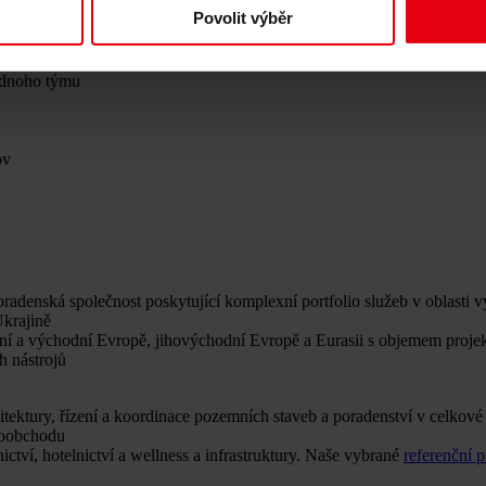
Povolit výběr
ti:
jednoho týmu
ov
adenská společnost poskytující komplexní portfolio služeb v oblasti v
Ukrajině
dní a východní Evropě, jihovýchodní Evropě a Eurasii s objemem proj
h nástrojů
ektury, řízení a koordinace pozemních staveb a poradenství v celkové 
aloobchodu
ictví, hotelnictví a wellness a infrastruktury. Naše vybrané
referenční 