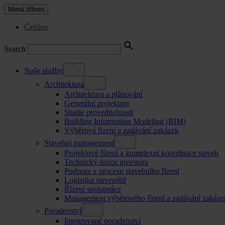
Menü öffnen
Čeština
Search
Naše služby
Architektura
Architektura a plánování
Generální projektant
Studie proveditelnosti
Building Information Modeling (BIM)
Výběrová řízení a zadávání zakázek
Stavební management
Projektové řízení a komplexní koordinace staveb
Technický dozor investora
Podpora v procesu stavebního řízení
Logistika staveniště
Řízení spolupráce
Management výběrového řízení a zadávání zakáze
Poradenství
Integrované poradenství