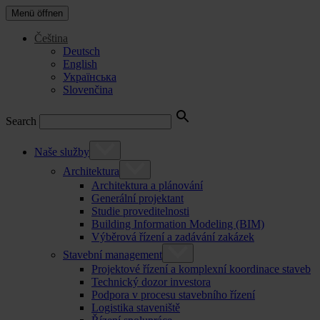
Menü öffnen
Čeština
Deutsch
English
Українська
Slovenčina
Search
Naše služby
Architektura
Architektura a plánování
Generální projektant
Studie proveditelnosti
Building Information Modeling (BIM)
Výběrová řízení a zadávání zakázek
Stavební management
Projektové řízení a komplexní koordinace staveb
Technický dozor investora
Podpora v procesu stavebního řízení
Logistika staveniště