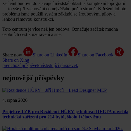
začlenit budovu do stávající městské oblasti s komplexní topografií
— to vše při zachování co největšího počtu stromů. K řešení tohoto
problému jsme použili systém základů se šroubovými piloty a
lehkou rámovou konstrukci.
Toto centrum je více než jen budova. Označuje začátek mnoha
osobních cest k uzdravení a síle.
Share now
Share on LinkedIn
Share on Facebook
Share on Xing
předchozí příspěvek
následující příspěvek
nejnovější příspěvky
4. srpna 2026
Projekce TZB pro Rezidenci HŮRY je hotová: DELTA navrhla
technická zařízení pro 214 bytů, školu i tělocvičnu