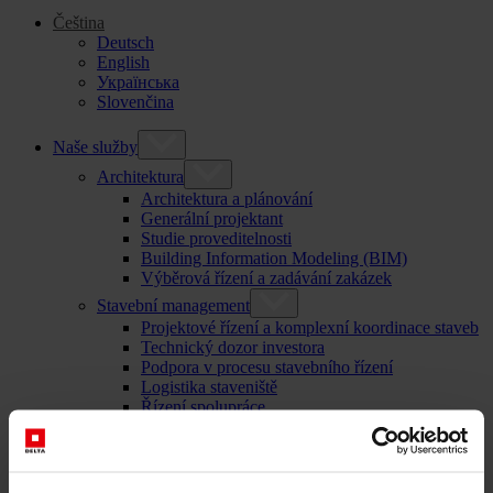
Čeština
Deutsch
English
Українська
Slovenčina
Naše služby
Architektura
Architektura a plánování
Generální projektant
Studie proveditelnosti
Building Information Modeling (BIM)
Výběrová řízení a zadávání zakázek
Stavební management
Projektové řízení a komplexní koordinace staveb
Technický dozor investora
Podpora v procesu stavebního řízení
Logistika staveniště
Řízení spolupráce
Management výběrového řízení a zadávání
zakázek
Poradenství