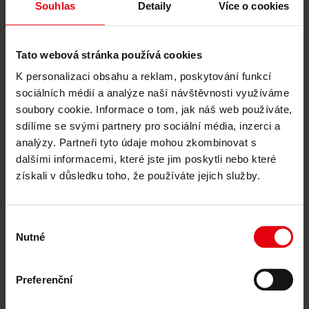
Integrované poradenství
Souhlas
Detaily
Více o cookies
ESG a taxonomie EU – poradenství pro
udržitelný rozvoj budov
Technické due diligence
Certifikace budov
Tato webová stránka používá cookies
Znalecké posudky
K personalizaci obsahu a reklam, poskytování funkcí
Monitorování a kontrola staveb
CDE platformy
sociálních médií a analýze naší návštěvnosti využíváme
Reference
soubory cookie. Informace o tom, jak náš web používáte,
O nás
sdílíme se svými partnery pro sociální média, inzerci a
Kariéra
Novinky & Události
analýzy. Partneři tyto údaje mohou zkombinovat s
Kontakty
dalšími informacemi, které jste jim poskytli nebo které
Novinky & Události
získali v důsledku toho, že používáte jejich služby.
Centrum duševního zdraví
Výběr
UNBROKEN
Nutné
souhlasu
11. dubna 2025
Preferenční
V ukrajinském Lvově bylo otevřeno nové Centrum duševního
zdraví — klíčový prvek ekosystému UNBROKEN, navržený pro