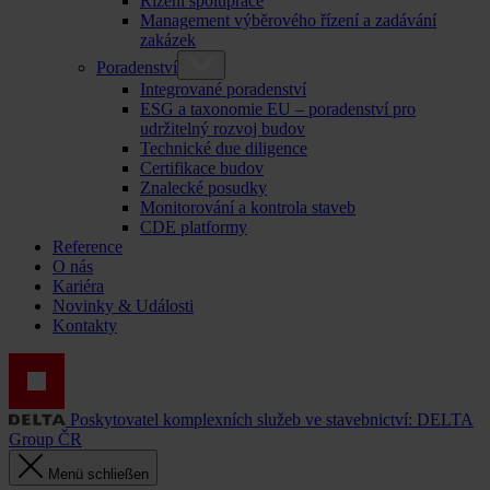
Řízení spolupráce
Management výběrového řízení a zadávání
zakázek
Poradenství
Integrované poradenství
ESG a taxonomie EU – poradenství pro
udržitelný rozvoj budov
Technické due diligence
Certifikace budov
Znalecké posudky
Monitorování a kontrola staveb
CDE platformy
Reference
O nás
Kariéra
Novinky & Události
Kontakty
Poskytovatel komplexních služeb ve stavebnictví: DELTA
Group ČR
Menü schließen