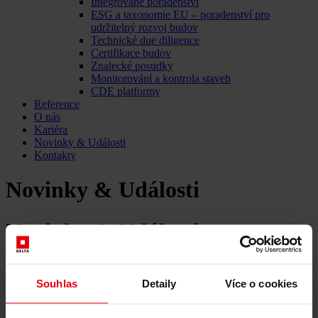
Integrované poradenství
ESG a taxonomie EU – poradenství pro
udržitelný rozvoj budov
Technické due diligence
Certifikace budov
Znalecké posudky
Monitorování a kontrola staveb
CDE platformy
Reference
O nás
Kariéra
Novinky & Události
Kontakty
Novinky & Události
Novinky & Události
Novinky & Události DELTA
Souhlas
Detaily
Více o cookies