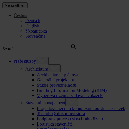
Menü öffnen
Čeština
Deutsch
English
Українська
Slovenčina
Search
Naše služby
Architektura
Architektura a plánování
Generální projektant
Studie proveditelnosti
Building Information Modeling (BIM)
Výběrová řízení a zadávání zakázek
Stavební management
Projektové řízení a komplexní koordinace staveb
Technický dozor investora
Podpora v procesu stavebního řízení
Logistika staveniště