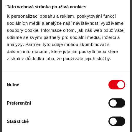
8. října 2025
Tato webová stránka používá cookies
Redesign interiéru pro centra krevní plazmy pod značkou BIO
K personalizaci obsahu a reklam, poskytování funkcí
LIFE
sociálních médií a analýze naší návštěvnosti využíváme
soubory cookie. Informace o tom, jak náš web používáte,
sdílíme se svými partnery pro sociální média, inzerci a
7. října 2025
analýzy. Partneři tyto údaje mohou zkombinovat s
dalšími informacemi, které jste jim poskytli nebo které
CMb.industries spolu s DELTA Group představily v Ostravě
vizi transformace brownfieldů
získali v důsledku toho, že používáte jejich služby.
Výběr
17. září 2025
Nutné
souhlasu
DELTA realizuje projekt EIB: modernizace vzdělávání na
Ukrajině
Preferenční
15. září 2025
Statistické
Projekt Horácké arény v závěrečné fázi: koordinace stavby za