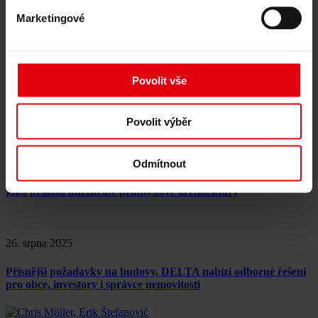
1,9 miliardy
Marketingové
28. srpna 2025
Povolit vše
Nová éra udržitelné výstavby: České dřevostavby mohou nyní
dosáhnout výšky až 22,5 metru
Povolit výběr
26. srpna 2025
Odmítnout
Továrna budoucnosti v Uherském Brodě: MANN+HUMMEL
jako příklad udržitelné průmyslové architektury
26. srpna 2025
Přísnější požadavky na budovy. DELTA nabízí odborné řešení
pro obce, investory i správce nemovitostí