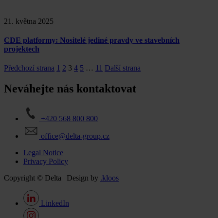
21. května 2025
CDE platformy: Nositelé jediné pravdy ve stavebních
projektech
Předchozí strana
1
2
3
4
5
…
11
Další strana
Neváhejte nás kontaktovat
+420 568 800 800
office@delta-group.cz
Legal Notice
Privacy Policy
Copyright © Delta | Design by
.kloos
LinkedIn