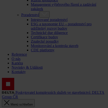
Řízení spolupráce
Management výběrového řízení a zadávání
zakázek
Poradenství
Integrované poradenství
ESG a taxonomie EU – poradenství pro
udržitelný rozvoj budov
Technické due diligence
Certifikace budov
Znalecké posudky
Monitorování a kontrola staveb
CDE platformy
Reference
O nás
Kariéra
Novinky & Události
Kontakty
Poskytovatel komplexních služeb ve stavebnictví: DELTA
Group ČR
Menü schließen